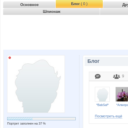
Блог
( 0 )
Основное
Др
Шпионаж
Блог
9
*BabSaf*
*Алмера
Посмотреть ещё
Портрет заполнен на 37 %