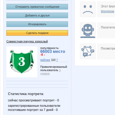
Al-1
Alenk@
Этот блог
Отправить приватное сообщение
блогеров
.
Добавить в друзья
Игнорировать
Choly
Esha2
Посетит
Сделать подарок
Совместная покупка: взрослый
LisenokM
Lolochk
популярность:
Посмотре
66003 место
-6 ↓
рейтинг
110
?
Привилегированный
пользователь
3
Pristavochka
TATA1
уровня
Статистика портрета:
fi@lk@
gonzek
сейчас просматривают портрет - 0
зарегистрированные пользователи
посетившие портрет за 7 дней - 0