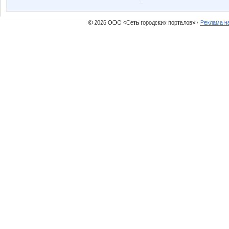
nikitany
olga 52
© 2026 ООО «Сеть городских порталов» ·
Реклама н
vfhfxtd
комсо
Девочка Леночка
Девочк
Лагранж
Лана22
Парфюм и Ко
Саров